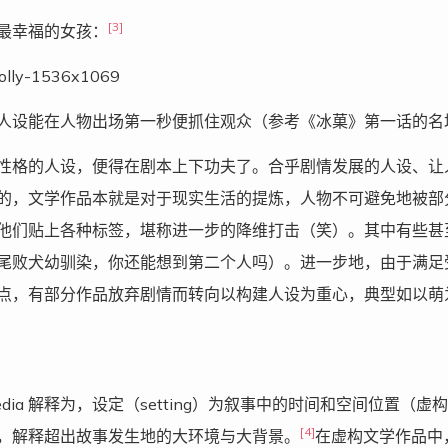
[3]
最幸福的女孩：
人设能在人物出场第一秒便抓住观众（参考《冰菓》第一话的名
性格的人设，便得在剧本上下功夫了。合乎剧情发展的人设、让
的，文学作品本就是对于现实生活的提炼，人物不可避免地被部分的 
他们贴上各种标签，堪称进一步的降维打击（笑）。其中有些甚
尾败犬幼驯染，你还能想到第二个人吗）。进一步地，由于满足
点，有部分作品放弃剧情而转向以构建人设为重心，典型如以萌
ipedia 解释为，设定（setting）为叙事中的时间和空间位
[4]
，解释超出故事发生地的大环境与大背景。
在虚构文学作品中