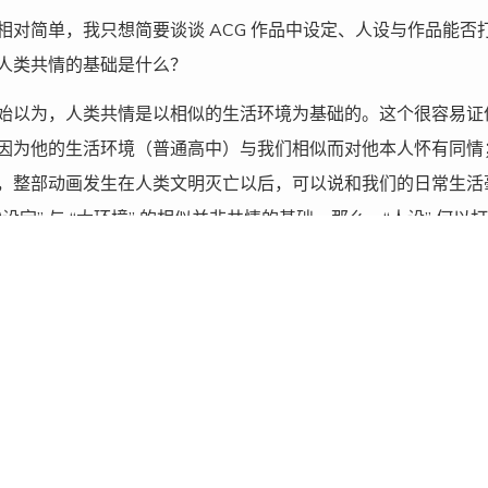
相对简单，我只想简要谈谈 ACG 作品中设定、人设与作品能
人类共情的基础是什么？
始以为，人类共情是以相似的生活环境为基础的。这个很容易证
因为他的生活环境（普通高中）与我们相似而对他本人怀有同情
，整部动画发生在人类文明灭亡以后，可以说和我们的日常生活毫
“设定” 与 “大环境” 的相似并非共情的基础。那么，“人设” 
，却经久不衰，并有着庞大的铁粉群体；我们身边虽然没有团长
却常常会心一笑。以上两部作品的人物塑造极其成功，为业界典
，为什么《你的名字》战果丰厚，而《烟花》的评价就两极分化
我以为，共情的触发条件十分复杂，写成逻辑表达式估计得爆炸
边的事物冷眼相待。在几千年的文学创作中，无数文人希望创作
亚的悲剧跨越数百年仍能感动世人，而今世自称爱的战士的老虚
心灵（笑）。但有一点是肯定的：完全只靠设定与人设去打动受