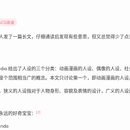
ACG杂谈
人发了一篇长文，仔细通读后发现有些意思，但又总觉得少了点
ipedia 给出了人设的三个分类：动画漫画的人设、偶像的人设、
是个范围相当广的概念。本文只讨论第一个，即动画漫画的人设
，狭义的人设指对于人物身形、容貌及表情的设计，广义的人设
[2]
永远的好奇宝宝：