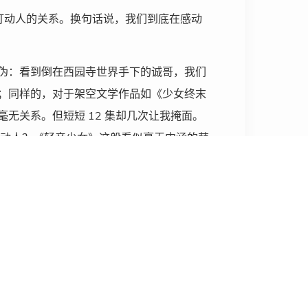
否打动人的关系。换句话说，我们到底在感动
伪：看到倒在西园寺世界手下的诚哥，我们
；同样的，对于架空文学作品如《少女终末
无关系。但短短 12 集却几次让我掩面。
何以打动人？《轻音少女》这般看似毫无内涵的萌
这样的元气少女，但看到片中阿虚与团长的
范。但再看看同样作为宣传早恋（笑）的日
？
。人既能和与自己毫不相干的事物共情，也
出跨时代的优秀作品，而成功者寥寥。彼时
也在不遗余力地用纯爱作品感化一个又一个
众的作品，必然会随着时间的推移、受众口