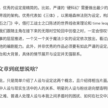
，优秀的设定是精简的。比如，严谨的 “硬科幻” 需要做出最
界观的架构。优秀代表如《三体》，以黑暗森林法则为设定，构
石之门》中，借打工战士之口陈述的世界线收束理论和 time le
我们跟随主角在接下来的无限时空轮回中彷徨之时，一定会惊叹
事的层层推进，一个又一个关于魔法少女的设定依次放出，看过
他的编剧能力。此外，并非优秀的作品必须要有如此严谨的设定
台和大背景，具体的情节展开与设定并无强联系。
文章到底想说啥？
此，只是简单介绍了人设与设定这两个概念，且介绍得相当片面
中人设与现实生活中的人的关系、明星的人设与粉丝逆向塑造明
之难、普通人处理人设与本我之间矛盾时的困扰、如何在社交中