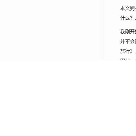
本文则
什么？
我刚开
并不会
旅行》
因此，
系作品
日常时
本动画
因此，
能对身
莎士比
幼小的