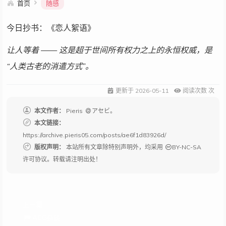
首页
随感
今日抄书：《恋人絮语》
让人等着 —— 这是超于世间所有权力之上的永恒权威，是
“人类古老的消遣方式”。
更新于
2026-05-11
阅读次数
次
本文作者：
Pieris
アセビ。
本文链接：
https://archive.pieris05.com/posts/ae6f1d83926d/
版权声明：
本站所有文章除特别声明外，均采用
BY-NC-SA
许可协议。转载请注明出处！
上一篇
ACG杂谈