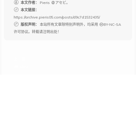
本文作者：
Pieris
アセビ。
本文链接：
https://archive.pieris05.com/posts/d9c7d1532435/
版权声明：
本站所有文章除特别声明外，均采用
BY-NC-SA
许可协议。转载请注明出处！
上一篇
Miku
13年——生日快乐及其它
下一篇
随感
评《让陌生人迅速相爱的36个问题》